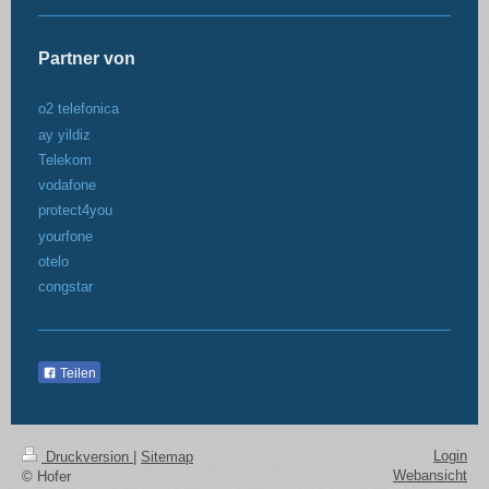
Partner von
o2 telefonica
ay yildiz
Telekom
vodafone
protect4you
yourfone
otelo
congstar
Teilen
Login
Druckversion
|
Sitemap
Webansicht
© Hofer